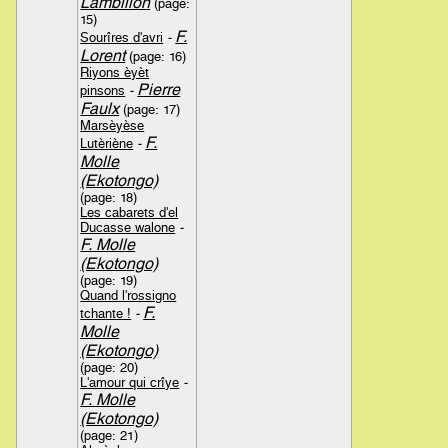
Lambillon
(page:
15)
F.
Sourîres d'avri
-
Lorent
(page: 16)
Riyons èyèt
Pierre
pinsons
-
Faulx
(page: 17)
Marsèyèse
F.
Lutèriène
-
Molle
(Ekotongo)
(page: 18)
Les cabarets d'el
Ducasse walone
-
F. Molle
(Ekotongo)
(page: 19)
Quand l'rossigno
F.
tchante !
-
Molle
(Ekotongo)
(page: 20)
L'amour qui crîye
-
F. Molle
(Ekotongo)
(page: 21)