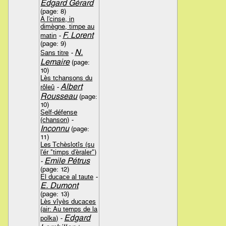
Edgard Gérard
(page: 8)
A l'cinse, in
dimègne, timpe au
F. Lorent
matin
-
(page: 9)
N.
Sans titre
-
Lemaire
(page:
10)
Lès tchansons du
Albert
rôleû
-
Rousseau
(page:
10)
Self-défense
(chanson)
-
Inconnu
(page:
11)
Les Tchèslotîs (su
l'ér "timps d'èraler")
Emile Pétrus
-
(page: 12)
El ducace al taute
-
E. Dumont
(page: 13)
Lès vîyès ducaces
(air: Au temps de la
Edgard
polka)
-