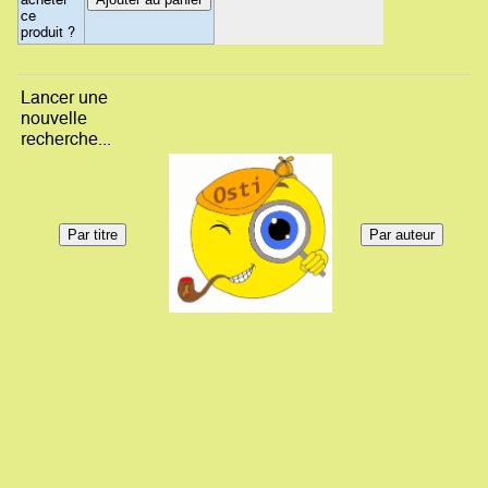
ce
produit ?
Lancer une
nouvelle
recherche...