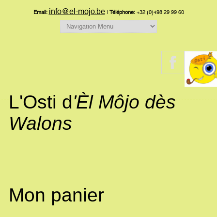
info@el-mojo.be
Email:
|
Téléphone:
+32 (0)498 29 99 60
L'Osti d
'Èl Môjo dès
Walons
Mon panier