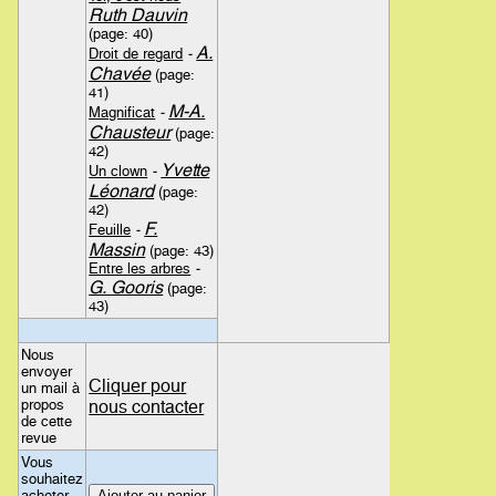
Ruth Dauvin
(page: 40)
A.
Droit de regard
-
Chavée
(page:
41)
M-A.
Magnificat
-
Chausteur
(page:
42)
Yvette
Un clown
-
Léonard
(page:
42)
F.
Feuille
-
Massin
(page: 43)
Entre les arbres
-
G. Gooris
(page:
43)
Nous
envoyer
Cliquer pour
un mail à
propos
nous contacter
de cette
revue
Vous
souhaitez
acheter