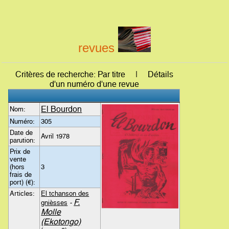
revues
Critères de recherche: Par titre | Détails
d'un numéro d'une revue
El Bourdon
Nom:
Numéro:
305
Date de
Avril 1978
parution:
Prix de
vente
(hors
3
frais de
port) (€):
Articles:
El tchanson des
F.
gnièsses
-
Molle
(Ekotongo)