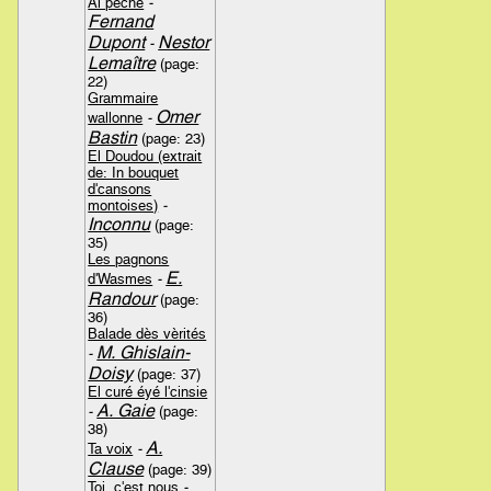
Al pèche
-
Fernand
Dupont
Nestor
-
Lemaître
(page:
22)
Grammaire
Omer
wallonne
-
Bastin
(page: 23)
El Doudou (extrait
de: In bouquet
d'cansons
montoises)
-
Inconnu
(page:
35)
Les pagnons
E.
d'Wasmes
-
Randour
(page:
36)
Balade dès vèrités
M. Ghislain-
-
Doisy
(page: 37)
El curé éyé l'cinsie
A. Gaie
-
(page:
38)
A.
Ta voix
-
Clause
(page: 39)
Toi, c'est nous
-