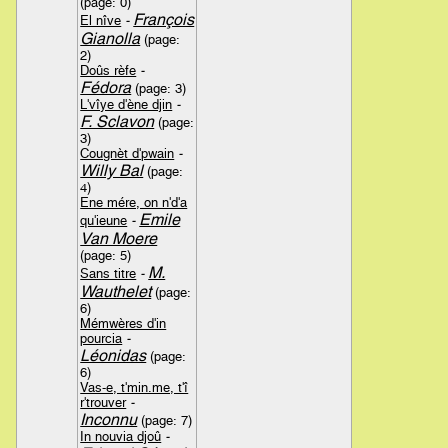
(page: 0)
François
El nîve
-
Gianolla
(page:
2)
Doûs rèfe
-
Fédora
(page: 3)
L'vîye d'ène djin
-
F. Sclavon
(page:
3)
Cougnèt d'pwain
-
Willy Bal
(page:
4)
Ene mére, on n'd'a
Emile
qu'ieune
-
Van Moere
(page: 5)
M.
Sans titre
-
Wauthelet
(page:
6)
Mémwères d'in
pourcia
-
Léonidas
(page:
6)
Vas-e, t'min.me, t'î
r'trouver
-
Inconnu
(page: 7)
In nouvia djoû
-