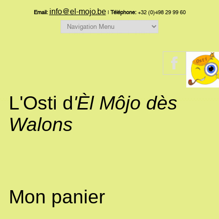
info@el-mojo.be
Email:
|
Téléphone:
+32 (0)498 29 99 60
L'Osti d
'Èl Môjo dès
Walons
Mon panier