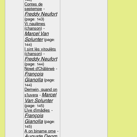
Contes de
septempe
-
Freddy Neufort
(page: 143)
Vi naulènes
(chanson)
-
Marcel Van
Splunter
(page:
144)
I sint lès vitoulèts
(chanson)
-
Freddy Neufort
(page: 144)
Nowé d'Châlèrwè
-
François
Gianolla
(page:
144)
Demwin, quand on
Marcel
s'luvera
-
Van Splunter
(page: 145)
Lîve d'imâdjes
-
François
Gianolla
(page:
145)
A on biname ome
-
Auguste Deom