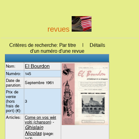
revues
Critères de recherche: Par titre | Détails
d'un numéro d'une revue
El Bourdon
Nom:
Numéro:
145
Date de
Septembre 1961
parution:
Prix de
vente
(hors
3
frais de
port) (€):
Articles:
Come on vos wèt
volti (chanson)
-
Ghislain
Nicolas
(page:
143)