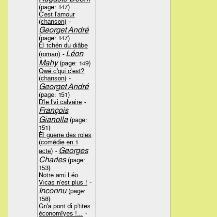
(page: 147)
C'est l'amour
(chanson)
-
Georget André
(page: 147)
Èl tchén du diâbe
Léon
(roman)
-
Mahy
(page: 149)
Qwé c'qui c'est?
(chanson)
-
Georget André
(page: 151)
D'le l'vi calvaire
-
François
Gianolla
(page:
151)
Èl guerre des roles
(comédie en 1
Georges
acte)
-
Charles
(page:
153)
Notre ami Léo
Vicas n'est plus !
-
Inconnu
(page:
158)
Gn'a pont di p'tites
économîyes !...
-