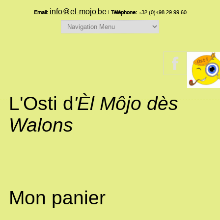
info@el-mojo.be
Email:
|
Téléphone:
+32 (0)498 29 99 60
L'Osti d
'Èl Môjo dès
Walons
Mon panier