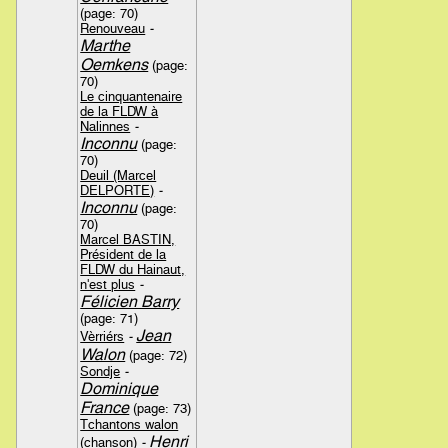
(page: 70)
Renouveau
-
Marthe
Oemkens
(page:
70)
Le cinquantenaire
de la FLDW à
Nalinnes
-
Inconnu
(page:
70)
Deuil (Marcel
DELPORTE)
-
Inconnu
(page:
70)
Marcel BASTIN,
Président de la
FLDW du Hainaut,
n'est plus
-
Félicien Barry
(page: 71)
Jean
Vèrriérs
-
Walon
(page: 72)
Sondje
-
Dominique
France
(page: 73)
Tchantons walon
Henri
(chanson)
-