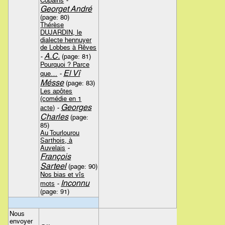
Copains
-
Georget André
(page: 80)
Thérèse
DUJARDIN, le
dialecte hennuyer
de Lobbes à Rêves
A.C.
-
(page: 81)
Pourquoi ? Parce
El Vî
que…
-
Mésse
(page: 83)
Les apôtes
(comédie en 1
Georges
acte)
-
Charles
(page:
85)
Au Tourlourou
Sarthois, à
Auvelais
-
François
Sarteel
(page: 90)
Nos bias et vîs
Inconnu
mots
-
(page: 91)
Nous
envoyer