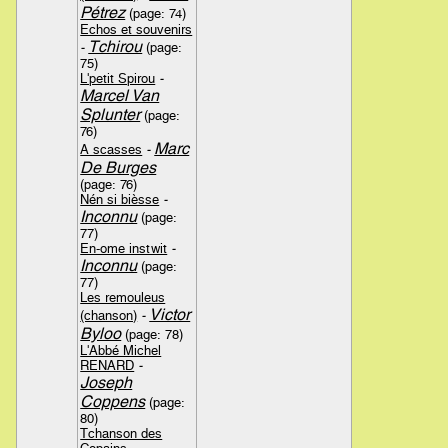
Pétrez
(page: 74)
Echos et souvenirs
Tchirou
-
(page:
75)
L'petit Spirou
-
Marcel Van
Splunter
(page:
76)
Marc
A scasses
-
De Burges
(page: 76)
Nén si bièsse
-
Inconnu
(page:
77)
En-ome instwit
-
Inconnu
(page:
77)
Les remouleus
Victor
(chanson)
-
Byloo
(page: 78)
L'Abbé Michel
RENARD
-
Joseph
Coppens
(page:
80)
Tchanson des