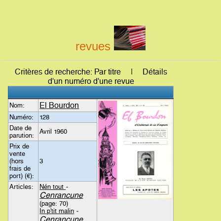
revues
Critères de recherche: Par titre | Détails
d'un numéro d'une revue
El Bourdon
Nom:
Numéro:
128
Date de
Avril 1960
parution:
Prix de
vente
(hors
3
frais de
port) (€):
Articles:
Nén tout
-
Cenrancune
(page: 70)
In p'tit malin
-
Cenrancune