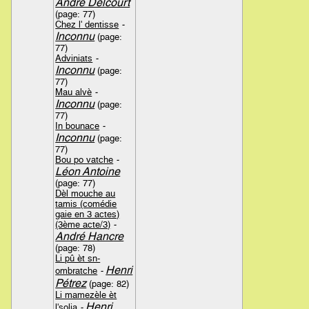
André Delcourt
(page: 77)
Chez l' dentisse
-
Inconnu
(page:
77)
Adviniats
-
Inconnu
(page:
77)
Mau alvè
-
Inconnu
(page:
77)
In bounace
-
Inconnu
(page:
77)
Bou po vatche
-
Léon Antoine
(page: 77)
Dèl mouche au
tamis (comédie
gaie en 3 actes)
(3ème acte/3)
-
André Hancre
(page: 78)
Li pû èt sn-
Henri
ombratche
-
Pétrez
(page: 82)
Li mamezèle èt
Henri
l'solia
-