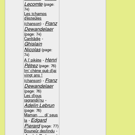
Lecomte
(page:
74)
Les tchamps
d'èsteûles
Franz
(chanson)
-
Dewandelaer
(page: 74)
Canltâdje
-
Ghislain
Nicolas
(page:
74)
Henri
A l' pikète
-
Pétrez
(page: 76)
Im' chène què d'jai
vingt ans !
Franz
(chanson)
-
Dewandelaer
(page: 76)
Les d'jous
ragrandij'nu
-
Adelin Lebrun
(page: 76)
Maman, … dj' seus
Edgard
la
-
Pierard
(page: 77)
Bouneûr desfindu
-