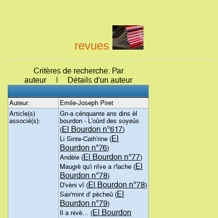
revues
Critères de recherche: Par
auteur | Détails d'un auteur
Auteur:
Emile-Joseph Piret
Article(s)
Gn-a cénquante ans dins èl
associé(s):
bourdon - L'oûrd des soyeûs
El Bourdon n°617
(
)
El
Li Sinte-Cath'rine (
Bourdon n°76
)
El Bourdon n°77
Andèle (
)
El
Maugrè qu'i nîve a r'lache (
Bourdon n°78
)
El Bourdon n°78
D'vèni vî (
)
El
Sair'mint d' pècheû (
Bourdon n°79
)
El Bourdon
Il a nivè… (