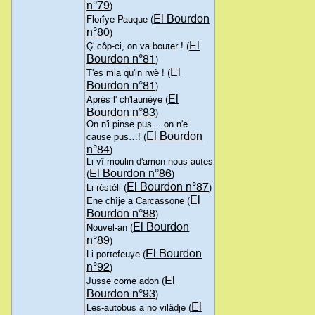
n°79
)
El Bourdon
Florîye Pauque (
n°80
)
El
Ç' côp-ci, on va bouter ! (
Bourdon n°81
)
El
T'es mia qu'in rwè ! (
Bourdon n°81
)
El
Après l' ch'launéye (
Bourdon n°83
)
On n'i pinse pus… on n'e
El Bourdon
cause pus…! (
n°84
)
Li vî moulin d'amon nous-autes
El Bourdon n°86
(
)
El Bourdon n°87
Li rèstèli (
)
El
Ene chîje a Carcassone (
Bourdon n°88
)
El Bourdon
Nouvel-an (
n°89
)
El Bourdon
Li portefeuye (
n°92
)
El
Jusse come adon (
Bourdon n°93
)
El
Les-autobus a no vilâdje (