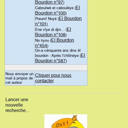
Bourdon n°97
)
El
Caboulwè et caboulèye (
Bourdon n°100
)
El Bourdon
Preumî Noyé (
n°101
)
El
Ene vîye di djin… (
Bourdon n°108
)
El Bourdon
No tiyou (
n°454
)
Gn-a cénquante ans dins èl
El
bourdon - Après l'chlônéye (
Bourdon n°587
)
Nous envoyer un
Cliquer pour nous
mail à propos de
contacter
cet auteur
Lancer une
nouvelle
recherche...