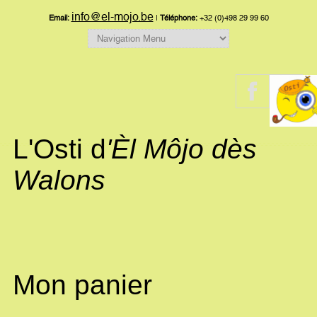
info@el-mojo.be
Email:
|
Téléphone:
+32 (0)498 29 99 60
L'Osti d
'Èl Môjo dès
Walons
Mon panier