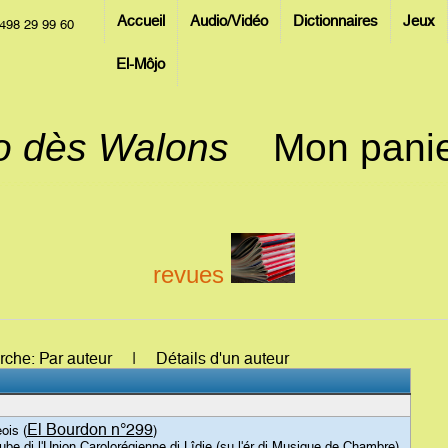
Accueil
Audio/Vidéo
Dictionnaires
Jeux
498 29 99 60
El-Môjo
jo dès Walons
Mon pani
revues
erche: Par auteur | Détails d'un auteur
El Bourdon n°299
ois (
)
be di l'Union Carolorégienne di Lîdje (su l'ér di Musique de Chambre)