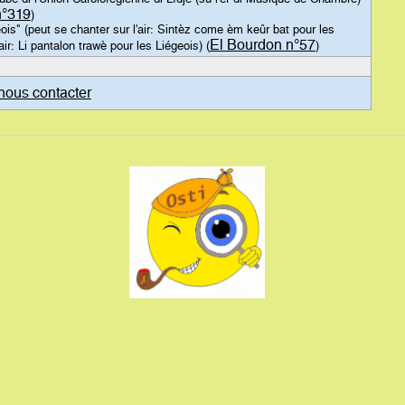
n°319
)
eois" (peut se chanter sur l'air: Sintèz come èm keûr bat pour les
El Bourdon n°57
air: Li pantalon trawè pour les Liégeois) (
)
nous contacter