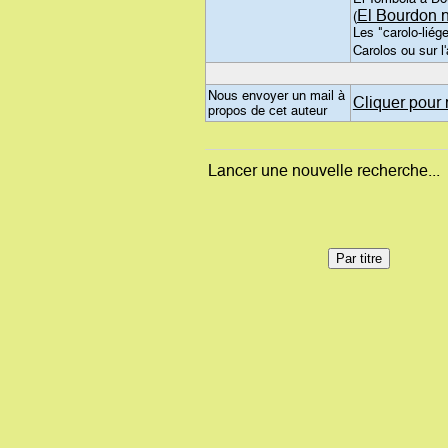
El Bourdon 
(
Les "carolo-liég
Carolos ou sur l'
Nous envoyer un mail à
Cliquer pour 
propos de cet auteur
Lancer une nouvelle recherche...