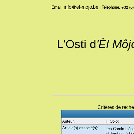
info@el-mojo.be
Email:
|
Téléphone:
+32 (0)
L'Osti d
'Èl Mô
Critères de rech
Auteur:
F. Colot
Article(s) associé(s):
Les Carolo-Liége
El Tombola à Dou