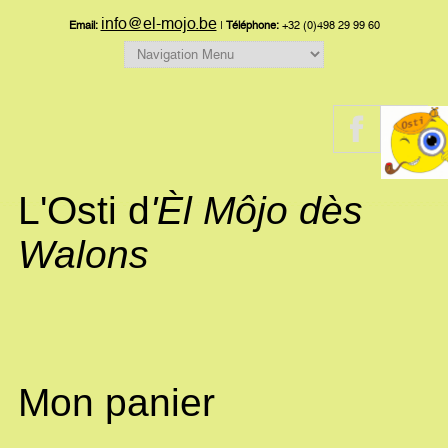
info@el-mojo.be
Email:
|
Téléphone:
+32 (0)498 29 99 60
L'Osti d
'Èl Môjo dès
Walons
Mon panier