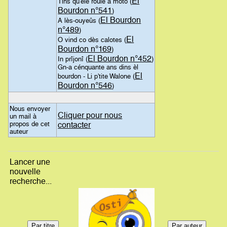
El
Tins qu'èle roûle a moto (
Bourdon n°541
)
El Bourdon
A lès-ouyeûs (
n°489
)
El
O vind co dès calotes (
Bourdon n°169
)
El Bourdon n°452
In prîjonî (
)
Gn-a cénquante ans dins èl
El
bourdon - Li p'tite Walone (
Bourdon n°546
)
Nous envoyer
Cliquer pour nous
un mail à
propos de cet
contacter
auteur
Lancer une
nouvelle
recherche...