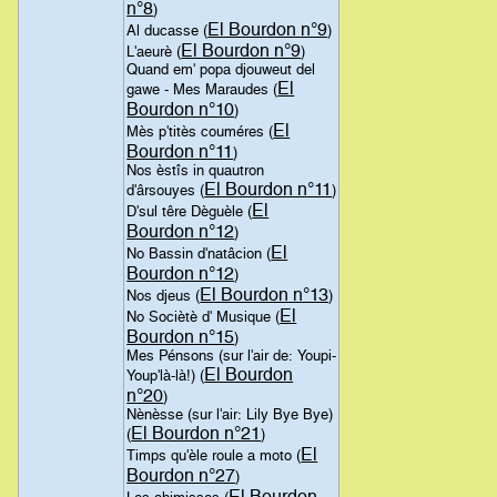
n°8
)
El Bourdon n°9
Al ducasse (
)
El Bourdon n°9
L'aeurè (
)
Quand em' popa djouweut del
El
gawe - Mes Maraudes (
Bourdon n°10
)
El
Mès p'titès couméres (
Bourdon n°11
)
Nos èstîs in quautron
El Bourdon n°11
d'ârsouyes (
)
El
D'sul têre Dèguèle (
Bourdon n°12
)
El
No Bassin d'natâcion (
Bourdon n°12
)
El Bourdon n°13
Nos djeus (
)
El
No Sociètè d' Musique (
Bourdon n°15
)
Mes Pénsons (sur l'air de: Youpi-
El Bourdon
Youp'là-là!) (
n°20
)
Nènèsse (sur l'air: Lily Bye Bye)
El Bourdon n°21
(
)
El
Timps qu'èle roule a moto (
Bourdon n°27
)
El Bourdon