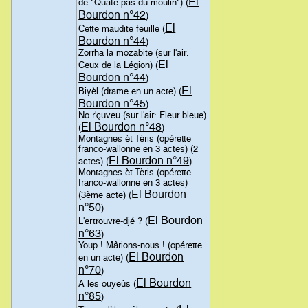
El
de "Quate pas du moulin") (
Bourdon n°42
)
El
Cette maudite feuille (
Bourdon n°44
)
Zorrha la mozabite (sur l'air:
El
Ceux de la Légion) (
Bourdon n°44
)
El
Biyèl (drame en un acte) (
Bourdon n°45
)
No r'çuveu (sur l'air: Fleur bleue)
El Bourdon n°48
(
)
Montagnes èt Tèris (opérette
franco-wallonne en 3 actes) (2
El Bourdon n°49
actes) (
)
Montagnes èt Tèris (opérette
franco-wallonne en 3 actes)
El Bourdon
(3ème acte) (
n°50
)
El Bourdon
L'ertrouvre-djé ? (
n°63
)
Youp ! Mârions-nous ! (opérette
El Bourdon
en un acte) (
n°70
)
El Bourdon
A les ouyeûs (
n°85
)