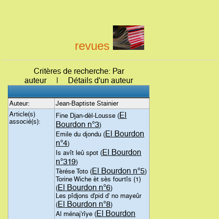
revues
Critères de recherche: Par
auteur | Détails d'un auteur
Auteur:
Jean-Baptiste Stainier
Article(s)
El
Fine Djan-dèl-Lousse (
associé(s):
Bourdon n°3
)
El Bourdon
Emile du djondu (
n°4
)
El Bourdon
Is avît leû spot (
n°319
)
El Bourdon n°5
Tèrése Toto (
)
Torine Wiche èt sès fourtîs (1)
El Bourdon n°6
(
)
Les pîdjons d'pid d' no mayeûr
El Bourdon n°8
(
)
El Bourdon
Al ménaj'rîye (