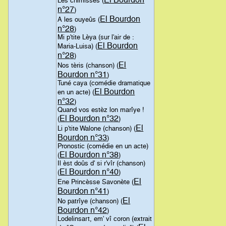
Les chimisses (
n°27
)
El Bourdon
A les ouyeûs (
n°28
)
Mi p'tite Lèya (sur l'air de :
El Bourdon
Maria-Luisa) (
n°28
)
El
Nos tèris (chanson) (
Bourdon n°31
)
Tuné caya (comédie dramatique
El Bourdon
en un acte) (
n°32
)
Quand vos estèz lon marîye !
El Bourdon n°32
(
)
El
Li p'tite Walone (chanson) (
Bourdon n°33
)
Pronostic (comédie en un acte)
El Bourdon n°38
(
)
Il èst doûs d' si r'vîr (chanson)
El Bourdon n°40
(
)
El
Ene Princèsse Savonète (
Bourdon n°41
)
El
No patrîye (chanson) (
Bourdon n°42
)
Lodelinsart, em' vî coron (extrait