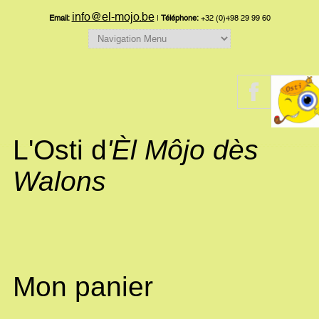
info@el-mojo.be
Email:
|
Téléphone:
+32 (0)498 29 99 60
L'Osti d
'Èl Môjo dès
Walons
Mon panier