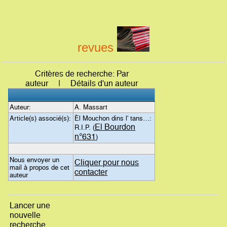
revues
Critères de recherche: Par
auteur | Détails d'un auteur
Auteur:
A. Massart
Article(s) associé(s):
Èl Mouchon dins l' tans…:
El Bourdon
R.I.P. (
n°631
)
Nous envoyer un
Cliquer pour nous
mail à propos de cet
contacter
auteur
Lancer une
nouvelle
recherche...