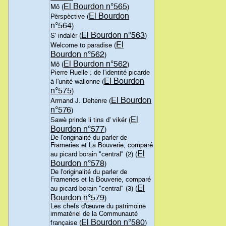
El Bourdon n°565
Mô (
)
El Bourdon
Pèrspèctive (
n°564
)
El Bourdon n°563
S' indalér (
)
El
Welcome to paradise (
Bourdon n°562
)
El Bourdon n°562
Mô (
)
Pierre Ruelle : de l'identité picarde
El Bourdon
à l'unité wallonne (
n°575
)
El Bourdon
Armand J. Deltenre (
n°576
)
El
Sawè prinde li tins d' vikér (
Bourdon n°577
)
De l'originalité du parler de
Frameries et La Bouverie, comparé
El
au picard borain "central" (2) (
Bourdon n°578
)
De l'originalité du parler de
Frameries et la Bouverie, comparé
El
au picard borain "central" (3) (
Bourdon n°579
)
Les chefs d'œuvre du patrimoine
immatériel de la Communauté
El Bourdon n°580
française (
)