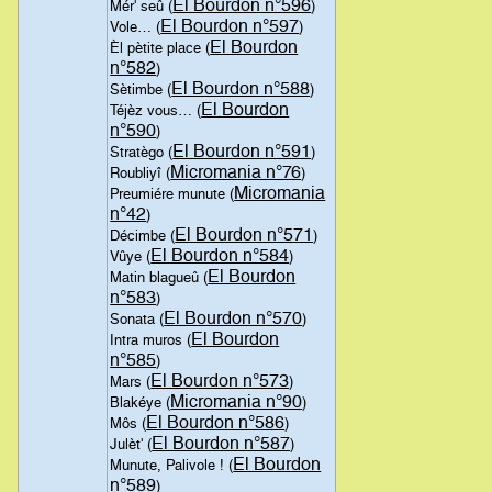
El Bourdon n°596
Mér' seû (
)
El Bourdon n°597
Vole… (
)
El Bourdon
Èl pètite place (
n°582
)
El Bourdon n°588
Sètimbe (
)
El Bourdon
Téjèz vous… (
n°590
)
El Bourdon n°591
Stratègo (
)
Micromania n°76
Roubliyî (
)
Micromania
Preumiére munute (
n°42
)
El Bourdon n°571
Décimbe (
)
El Bourdon n°584
Vûye (
)
El Bourdon
Matin blagueû (
n°583
)
El Bourdon n°570
Sonata (
)
El Bourdon
Intra muros (
n°585
)
El Bourdon n°573
Mars (
)
Micromania n°90
Blakéye (
)
El Bourdon n°586
Môs (
)
El Bourdon n°587
Julèt' (
)
El Bourdon
Munute, Palivole ! (
n°589
)