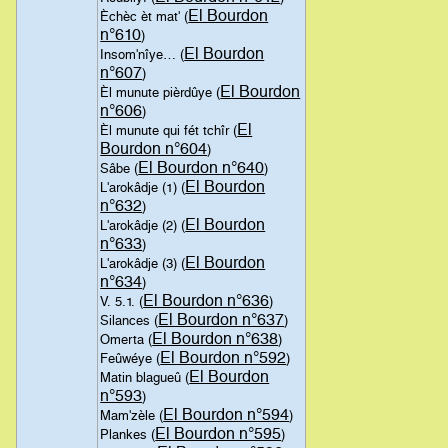
El Bourdon
Èchèc èt mat' (
n°610
)
El Bourdon
Insom'nîye… (
n°607
)
El Bourdon
Èl munute pièrdûye (
n°606
)
El
Èl munute qui fét tchîr (
Bourdon n°604
)
El Bourdon n°640
Sâbe (
)
El Bourdon
L'arokâdje (1) (
n°632
)
El Bourdon
L'arokâdje (2) (
n°633
)
El Bourdon
L'arokâdje (3) (
n°634
)
El Bourdon n°636
V. 5.1. (
)
El Bourdon n°637
Silances (
)
El Bourdon n°638
Omerta (
)
El Bourdon n°592
Feûwéye (
)
El Bourdon
Matin blagueû (
n°593
)
El Bourdon n°594
Mam'zèle (
)
El Bourdon n°595
Plankes (
)