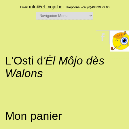
info@el-mojo.be
Email:
|
Téléphone:
+32 (0)498 29 99 60
L'Osti d
'Èl Môjo dès
Walons
Mon panier