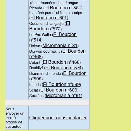
1ères Journées de la Langue
El Bourdon n°581
Picarde (
)
Il-a zûnè pus d' chîs cints côps…
El Bourdon n°601
(
)
El
Quèstion d' langâdje (
Bourdon n°572
)
El Bourdon
Le Prix Walla (
n°514
)
Micromania n°81
Delete (
)
El Bourdon
Dju vos counwa… (
n°468
)
El Bourdon n°468
L'èfant (
)
El Bourdon n°574
Roubliyî (
)
El Bourdon
Branmint d' monde (
n°598
)
El Bourdon n°599
Intinde (
)
El Bourdon n°600
Sclat (
)
Micromania n°61
Stratégo (
)
Nous
envoyer un
Cliquer pour nous contacter
mail à
propos de
cet auteur