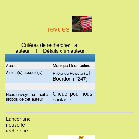
revues
Critères de recherche: Par
auteur | Détails d'un auteur
Auteur:
Monique Desmoulins
Article(s) associé(s):
El
Prière du Powète (
Bourdon n°247
)
Cliquer pour nous
Nous envoyer un mail à
propos de cet auteur
contacter
Lancer une
nouvelle
recherche...