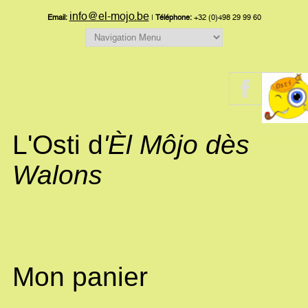
info@el-mojo.be
Email:
|
Téléphone:
+32 (0)498 29 99 60
L'Osti d
'Èl Môjo dès
Walons
Mon panier