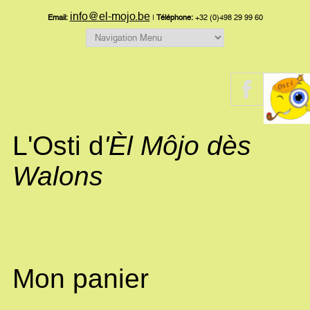
info@el-mojo.be
Email:
|
Téléphone:
+32 (0)498 29 99 60
L'Osti d
'Èl Môjo dès
Walons
Mon panier