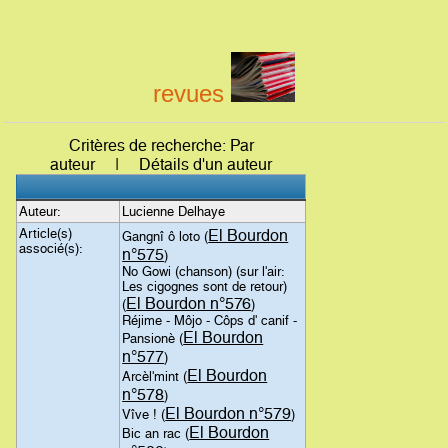
revues
Critères de recherche: Par
auteur | Détails d'un auteur
Auteur:
Lucienne Delhaye
Article(s)
El Bourdon
Gangnî ô loto (
associé(s):
n°575
)
No Gowi (chanson) (sur l'air:
Les cigognes sont de retour)
El Bourdon n°576
(
)
Réjime - Môjo - Côps d' canif -
El Bourdon
Pansionè (
n°577
)
El Bourdon
Arcèl'mint (
n°578
)
El Bourdon n°579
Vîve ! (
)
El Bourdon
Bic an rac (