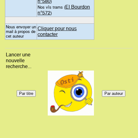
n°580
)
El Bourdon
Nos vîs trams (
n°572
)
Nous envoyer un
Cliquer pour nous
mail à propos de
contacter
cet auteur
Lancer une
nouvelle
recherche...