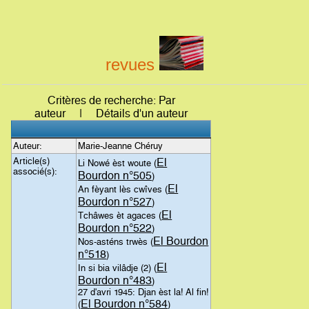
revues
Critères de recherche: Par
auteur | Détails d'un auteur
Auteur:
Marie-Jeanne Chéruy
Article(s)
El
Li Nowé èst woute (
associé(s):
Bourdon n°505
)
El
An fèyant lès cwîves (
Bourdon n°527
)
El
Tchâwes èt agaces (
Bourdon n°522
)
El Bourdon
Nos-asténs trwès (
n°518
)
El
In si bia vilâdje (2) (
Bourdon n°483
)
27 d'avri 1945: Djan èst la! Al fin!
El Bourdon n°584
(
)