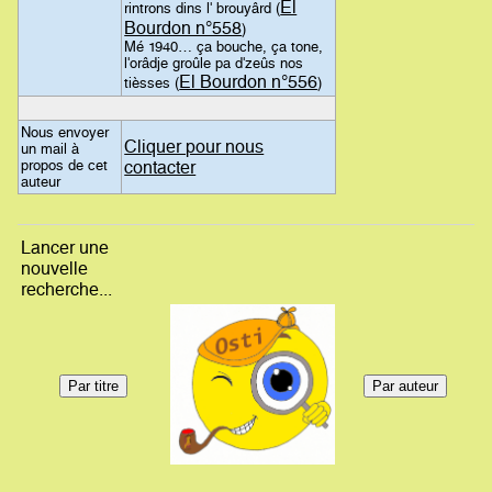
El
rintrons dins l' brouyârd (
Bourdon n°558
)
Mé 1940… ça bouche, ça tone,
l'orâdje groûle pa d'zeûs nos
El Bourdon n°556
tièsses (
)
Nous envoyer
Cliquer pour nous
un mail à
propos de cet
contacter
auteur
Lancer une
nouvelle
recherche...