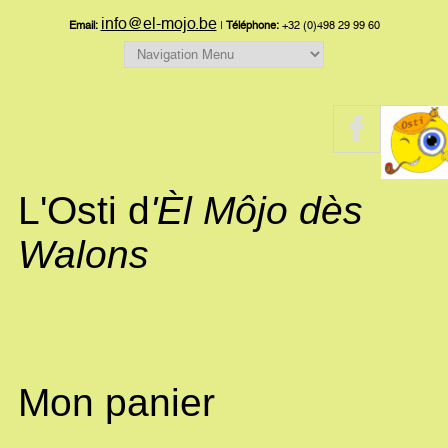
info@el-mojo.be
Email:
|
Téléphone:
+32 (0)498 29 99 60
L'Osti d
'Èl Môjo dès
Walons
Mon panier