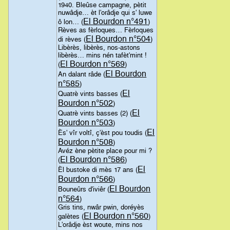
1940. Bleûse campagne, pètit
nuwâdje… èt l'orâdje qui s' luwe
El Bourdon n°491
ô lon… (
)
Rèves as fèrloques… Fèrloques
El Bourdon n°504
di rèves (
)
Libèrès, libèrès, nos-astons
libèrès… mins nén tafèt'mint !
El Bourdon n°569
(
)
El Bourdon
An dalant râde (
n°585
)
El
Quatrè vints basses (
Bourdon n°502
)
El
Quatrè vints basses (2) (
Bourdon n°503
)
El
Ès' vîr voltî, ç'èst pou toudis (
Bourdon n°508
)
Avéz ène pètite place pour mi ?
El Bourdon n°586
(
)
El
Èl bustoke di mès 17 ans (
Bourdon n°566
)
El Bourdon
Bouneûrs d'iviêr (
n°564
)
Gris tins, nwâr pwin, doréyès
El Bourdon n°560
galètes (
)
L'orâdje èst woute, mins nos