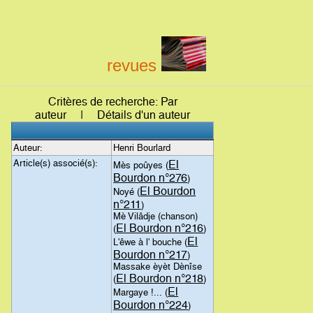
revues
Critères de recherche: Par
auteur | Détails d'un auteur
Auteur:
Henri Bourlard
Article(s) associé(s):
El
Mès poûyes (
Bourdon n°276
)
El Bourdon
Noyé (
n°211
)
Mè Vilâdje (chanson)
El Bourdon n°216
(
)
El
L'êwe à l' bouche (
Bourdon n°217
)
Massake èyèt Dènîse
El Bourdon n°218
(
)
El
Margaye !... (
Bourdon n°224
)