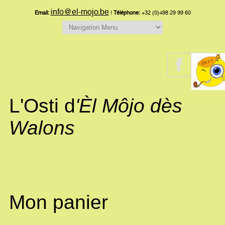
info@el-mojo.be
Email:
|
Téléphone:
+32 (0)498 29 99 60
L'Osti d
'Èl Môjo dès
Walons
Mon panier