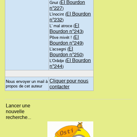
El Bourdon
Gnut (
n°227
)
El Bourdon
L'inocint (
n°232
)
El
L' mal atroce (
Bourdon n°243
)
El
Pôve mivét ! (
Bourdon n°249
)
El
L'acsegni (
Bourdon n°250
)
El Bourdon
L'Orâdje (
n°244
)
Cliquer pour nous
Nous envoyer un mail à
propos de cet auteur
contacter
Lancer une
nouvelle
recherche...