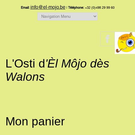
info@el-mojo.be
Email:
|
Téléphone:
+32 (0)498 29 99 60
L'Osti d
'Èl Môjo dès
Walons
Mon panier