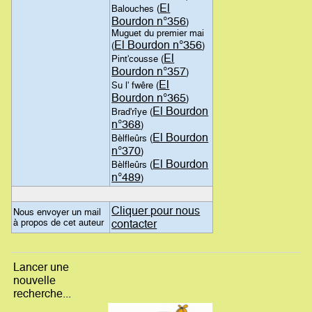
El
Balouches (
Bourdon n°356
)
Muguet du premier mai
El Bourdon n°356
(
)
El
Pint'cousse (
Bourdon n°357
)
El
Su l' fwêre (
Bourdon n°365
)
El Bourdon
Brad'rîye (
n°368
)
El Bourdon
Bèlfleûrs (
n°370
)
El Bourdon
Bèlfleûrs (
n°489
)
Cliquer pour nous
Nous envoyer un mail
à propos de cet auteur
contacter
Lancer une
nouvelle
recherche...