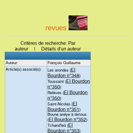
revues
Critères de recherche: Par
auteur | Détails d'un auteur
Auteur:
François Guillaume
Article(s) associé(s):
El
Les arondes (
Bourdon n°348
)
El Bourdon
Toussaint (
n°350
)
El Bourdon
Relèves (
n°350
)
El
Saint-Nicolas (
Bourdon n°351
)
Boune anéye à tèrtous
El Bourdon n°352
(
)
El
Tchand'leû (
Bourdon n°353
)