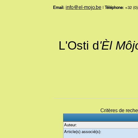
info@el-mojo.be
Email:
|
Téléphone:
+32 (0)
L'Osti d
'Èl Mô
Critères de rech
Auteur:
Article(s) associé(s):