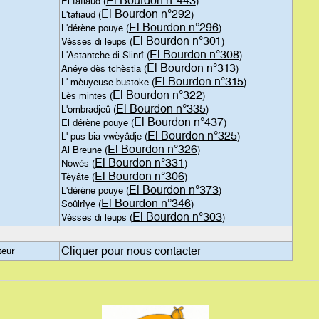
El Bourdon n°443
Èl tafiaud (
)
El Bourdon n°292
L'tafiaud (
)
El Bourdon n°296
L'dérène pouye (
)
El Bourdon n°301
Vèsses di leups (
)
El Bourdon n°308
L'Astantche di Slinrî (
)
El Bourdon n°313
Anéye dès tchèstia (
)
El Bourdon n°315
L' mèuyeuse bustoke (
)
El Bourdon n°322
Lès mintes (
)
El Bourdon n°335
L'ombradjeû (
)
El Bourdon n°437
El dérène pouye (
)
El Bourdon n°325
L' pus bia vwèyâdje (
)
El Bourdon n°326
Al Breune (
)
El Bourdon n°331
Nowés (
)
El Bourdon n°306
Tèyâte (
)
El Bourdon n°373
L'dérène pouye (
)
El Bourdon n°346
Soûlrîye (
)
El Bourdon n°303
Vèsses di leups (
)
Cliquer pour nous contacter
teur