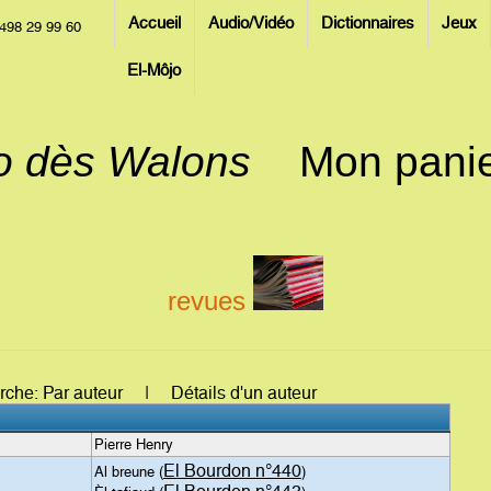
Accueil
Audio/Vidéo
Dictionnaires
Jeux
498 29 99 60
El-Môjo
jo dès Walons
Mon pani
revues
erche: Par auteur | Détails d'un auteur
Pierre Henry
El Bourdon n°440
Al breune (
)