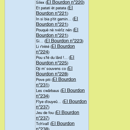
El Bourdon n°220
Silex (
)
El
Et patati èt patata (
Bourdon n°221
)
El
In si bia p'tit gamin… (
Bourdon n°221
)
El
Pouquè nè rvérîz nén (
Bourdon n°221
)
El Bourdon n°223
Si… (
)
El Bourdon
Li r'trèté (
n°224
)
El
Pou s'fé du lârd !... (
Bourdon n°225
)
El
Dji m' souvens co (
Bourdon n°228
)
El Bourdon
Pove piti (
n°231
)
El Bourdon
Les cwârbaus (
n°234
)
El Bourdon
Fîye d'ouyeû… (
n°237
)
El Bourdon
Jeu de fou (
n°237
)
El Bourdon
Tch'valî (
n°238
)