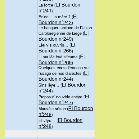
El Bourdon
La force (
n°241
)
El
En'do… la mère ? (
Bourdon n°242
)
Le banquet jubilaire de l'Union
El
Carolorégienne de Liège (
Bourdon n°249
)
El
Lès vîs ouvrîs… (
Bourdon n°266
)
El
Li saulée èyè s'feume (
Bourdon n°269
)
Quelques considérations sur
El
l'usage de nos dialectes (
Bourdon n°244
)
El Bourdon
Sins lèye… (
n°244
)
El
Propos d' nouvèle anéye (
Bourdon n°247
)
El Bourdon
Mauvéje séson (
n°248
)
El Bourdon
El vîye… (
n°248
)