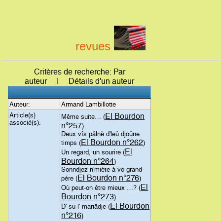
revues
Critères de recherche: Par
auteur | Détails d'un auteur
Auteur:
Armand Lambillotte
Article(s)
El Bourdon
Même suite… (
associé(s):
n°257
)
Deux vîs pâlnè d'leû djoûne
El Bourdon n°262
timps (
)
El
Un regard, un sourire (
Bourdon n°264
)
Sonndjez n'miète à vo grand-
El Bourdon n°276
pére (
)
El
Où peut-on être mieux …? (
Bourdon n°273
)
El Bourdon
D' su l' mariâdje (
n°216
)