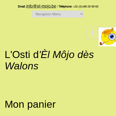
info@el-mojo.be
Email:
|
Téléphone:
+32 (0)498 29 99 60
L'Osti d
'Èl Môjo dès
Walons
Mon panier