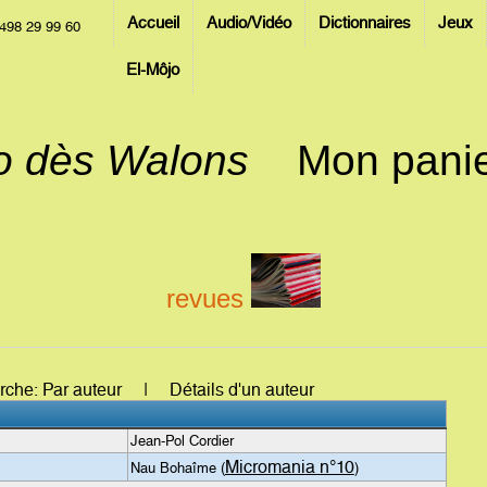
Accueil
Audio/Vidéo
Dictionnaires
Jeux
498 29 99 60
El-Môjo
jo dès Walons
Mon pani
revues
erche: Par auteur | Détails d'un auteur
Jean-Pol Cordier
Micromania n°10
Nau Bohaîme (
)