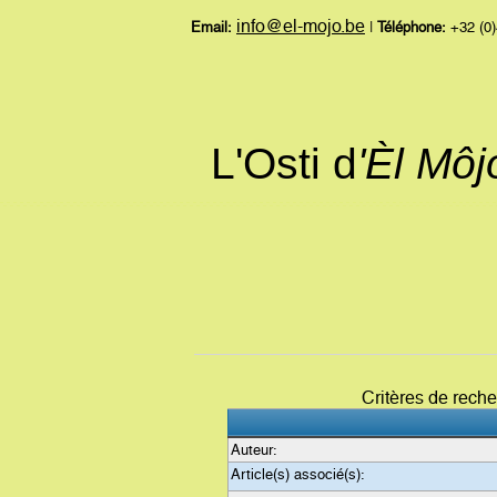
info@el-mojo.be
Email:
|
Téléphone:
+32 (0)
L'Osti d
'Èl Mô
Critères de rech
Auteur:
Article(s) associé(s):