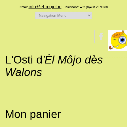
info@el-mojo.be
Email:
|
Téléphone:
+32 (0)498 29 99 60
L'Osti d
'Èl Môjo dès
Walons
Mon panier