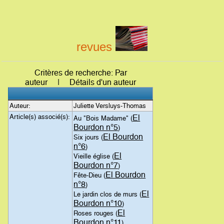
revues
Critères de recherche: Par
auteur | Détails d'un auteur
Auteur:
Juliette Versluys-Thomas
Article(s) associé(s):
El
Au "Bois Madame" (
Bourdon n°5
)
El Bourdon
Six jours (
n°6
)
El
Vieille église (
Bourdon n°7
)
El Bourdon
Fête-Dieu (
n°8
)
El
Le jardin clos de murs (
Bourdon n°10
)
El
Roses rouges (
Bourdon n°11
)