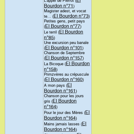
El
L'appel de Pierrot (
Bourdon n°71
)
Magister adest, et vocat
El Bourdon n°73
te… (
)
Petites gens, petit pays
El Bourdon n°77
(
)
El Bourdon
Le terril (
n°85
)
Une excursion peu banale
El Bourdon n°101
(
)
Chanson de Septembre
El Bourdon n°157
(
)
El Bourdon
La Bicoque (
n°158
)
Primzvères au crépuscule
El Bourdon n°160
(
)
El
A mon pays (
Bourdon n°161
)
Chanson pour les jours
El Bourdon
gris (
n°164
)
El
Pour le jour des Mères (
Bourdon n°164
)
El
Mains jamais lasses (
Bourdon n°164
)