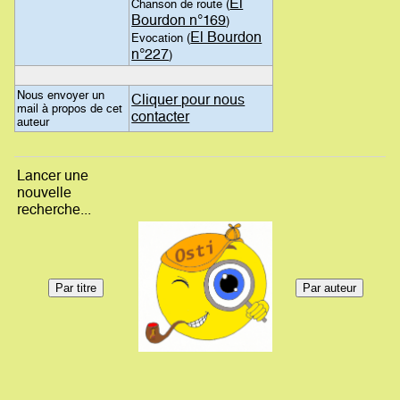
El
Chanson de route (
Bourdon n°169
)
El Bourdon
Evocation (
n°227
)
Nous envoyer un
Cliquer pour nous
mail à propos de cet
contacter
auteur
Lancer une
nouvelle
recherche...