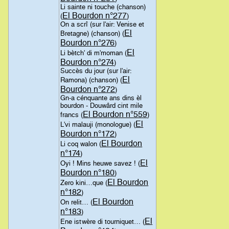
Li sainte ni touche (chanson)
El Bourdon n°277
(
)
On a scrî (sur l'air: Venise et
El
Bretagne) (chanson) (
Bourdon n°276
)
El
Li bètch' di m'moman (
Bourdon n°274
)
Succès du jour (sur l'air:
El
Ramona) (chanson) (
Bourdon n°272
)
Gn-a cénquante ans dins èl
bourdon - Douwârd cint mile
El Bourdon n°559
francs (
)
El
L'vi malauji (monologue) (
Bourdon n°172
)
El Bourdon
Li coq walon (
n°174
)
El
Oyi ! Mins heuwe savez ! (
Bourdon n°180
)
El Bourdon
Zero kini…que (
n°182
)
El Bourdon
On relit… (
n°183
)
El
Ene istwère di tourniquet… (