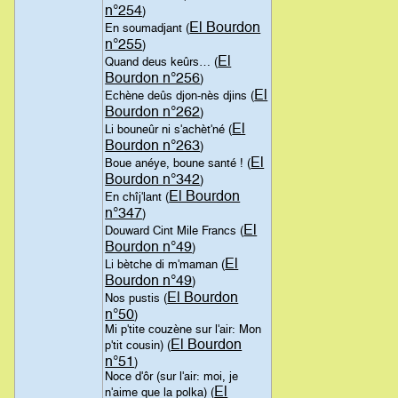
n°254
)
El Bourdon
En soumadjant (
n°255
)
El
Quand deus keûrs… (
Bourdon n°256
)
El
Echène deûs djon-nès djins (
Bourdon n°262
)
El
Li bouneûr ni s'achèt'né (
Bourdon n°263
)
El
Boue anéye, boune santé ! (
Bourdon n°342
)
El Bourdon
En chîj'lant (
n°347
)
El
Douward Cint Mile Francs (
Bourdon n°49
)
El
Li bètche di m'maman (
Bourdon n°49
)
El Bourdon
Nos pustis (
n°50
)
Mi p'tite couzène sur l'air: Mon
El Bourdon
p'tit cousin) (
n°51
)
Noce d'ôr (sur l'air: moi, je
El
n'aime que la polka) (