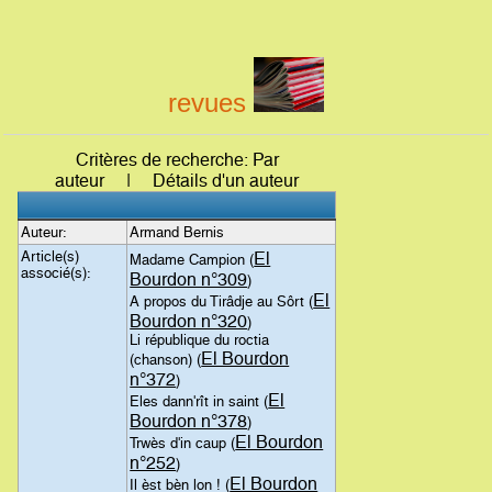
revues
Critères de recherche: Par
auteur | Détails d'un auteur
Auteur:
Armand Bernis
Article(s)
El
Madame Campion (
associé(s):
Bourdon n°309
)
El
A propos du Tirâdje au Sôrt (
Bourdon n°320
)
Li république du roctia
El Bourdon
(chanson) (
n°372
)
El
Eles dann'rît in saint (
Bourdon n°378
)
El Bourdon
Trwès d'in caup (
n°252
)
El Bourdon
Il èst bèn lon ! (