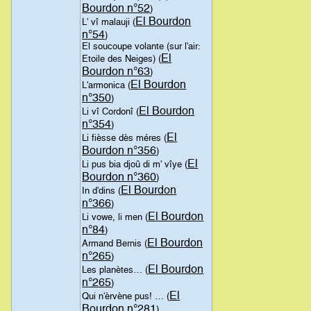
Bourdon n°52
)
El Bourdon
L' vî malauji (
n°54
)
El soucoupe volante (sur l'air:
El
Etoile des Neiges) (
Bourdon n°63
)
El Bourdon
L'armonica (
n°350
)
El Bourdon
Li vî Cordonî (
n°354
)
El
Li fièsse dès méres (
Bourdon n°356
)
El
Li pus bia djoû di m' vîye (
Bourdon n°360
)
El Bourdon
In d'dins (
n°366
)
El Bourdon
Li vowe, li men (
n°84
)
El Bourdon
Armand Bernis (
n°265
)
El Bourdon
Les planètes… (
n°265
)
El
Qui n'èrvène pus! … (
Bourdon n°281
)