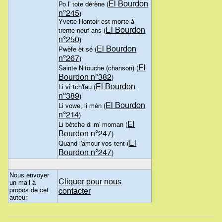
El Bourdon
Po l' tote dérène (
n°245
)
Yvette Hontoir est morte à
El Bourdon
trente-neuf ans (
n°250
)
El Bourdon
Pwèfe èt sé (
n°267
)
El
Sainte Nitouche (chanson) (
Bourdon n°382
)
El Bourdon
Li vî tch'fau (
n°389
)
El Bourdon
Li vowe, li mén (
n°214
)
El
Li bètche di m' moman (
Bourdon n°247
)
El
Quand l'amour vos tent (
Bourdon n°247
)
Nous envoyer
Cliquer pour nous
un mail à
propos de cet
contacter
auteur