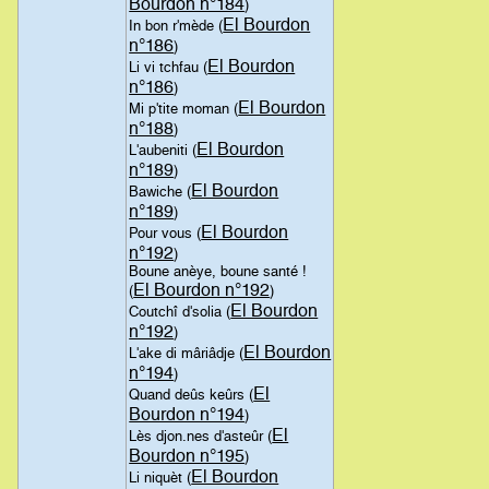
Bourdon n°184
)
El Bourdon
In bon r'mède (
n°186
)
El Bourdon
Li vi tchfau (
n°186
)
El Bourdon
Mi p'tite moman (
n°188
)
El Bourdon
L'aubeniti (
n°189
)
El Bourdon
Bawiche (
n°189
)
El Bourdon
Pour vous (
n°192
)
Boune anèye, boune santé !
El Bourdon n°192
(
)
El Bourdon
Coutchî d'solia (
n°192
)
El Bourdon
L'ake di mâriâdje (
n°194
)
El
Quand deûs keûrs (
Bourdon n°194
)
El
Lès djon.nes d'asteûr (
Bourdon n°195
)
El Bourdon
Li niquèt (