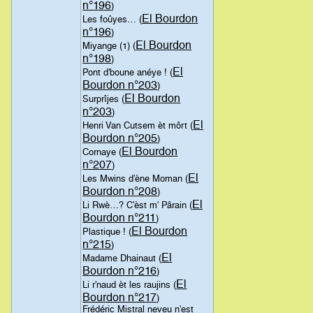
n°196
)
El Bourdon
Les foûyes… (
n°196
)
El Bourdon
Miyange (1) (
n°198
)
El
Pont d'boune anéye ! (
Bourdon n°203
)
El Bourdon
Surprîjes (
n°203
)
El
Henri Van Cutsem èt môrt (
Bourdon n°205
)
El Bourdon
Cornaye (
n°207
)
El
Les Mwins d'ène Moman (
Bourdon n°208
)
El
Li Rwè…? C'èst m' Pârain (
Bourdon n°211
)
El Bourdon
Plastique ! (
n°215
)
El
Madame Dhainaut (
Bourdon n°216
)
El
Li r'naud èt les raujins (
Bourdon n°217
)
Frédéric Mistral neveu n'est