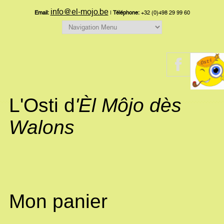
info@el-mojo.be
Email:
|
Téléphone:
+32 (0)498 29 99 60
L'Osti d
'Èl Môjo dès
Walons
Mon panier