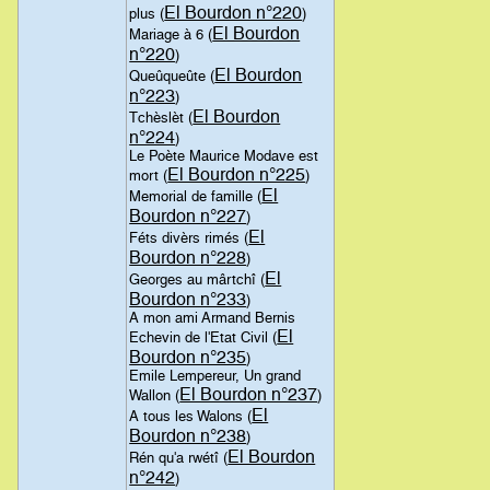
El Bourdon n°220
plus (
)
El Bourdon
Mariage à 6 (
n°220
)
El Bourdon
Queûqueûte (
n°223
)
El Bourdon
Tchèslèt (
n°224
)
Le Poète Maurice Modave est
El Bourdon n°225
mort (
)
El
Memorial de famille (
Bourdon n°227
)
El
Féts divèrs rimés (
Bourdon n°228
)
El
Georges au mârtchî (
Bourdon n°233
)
A mon ami Armand Bernis
El
Echevin de l'Etat Civil (
Bourdon n°235
)
Emile Lempereur, Un grand
El Bourdon n°237
Wallon (
)
El
A tous les Walons (
Bourdon n°238
)
El Bourdon
Rén qu'a rwétî (
n°242
)