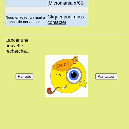
Micromania n°66
(
)
Cliquer pour nous
Nous envoyer un mail à
propos de cet auteur
contacter
Lancer une
nouvelle
recherche...