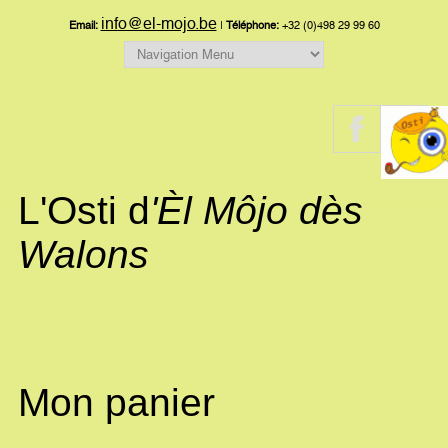
info@el-mojo.be
Email:
|
Téléphone:
+32 (0)498 29 99 60
L'Osti d
'Èl Môjo dès
Walons
Mon panier