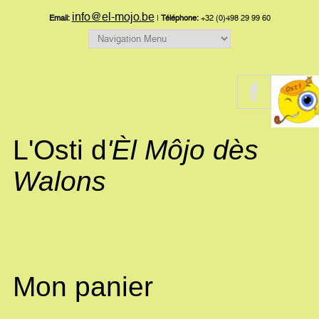
info@el-mojo.be
Email:
|
Téléphone:
+32 (0)498 29 99 60
L'Osti d
'Èl Môjo dès
Walons
Mon panier