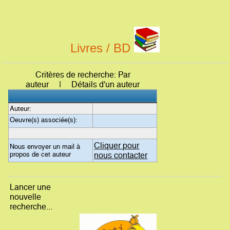
Livres / BD
Critères de recherche: Par
auteur | Détails d'un auteur
Auteur:
Oeuvre(s) associée(s):
Cliquer pour
Nous envoyer un mail à
propos de cet auteur
nous contacter
Lancer une
nouvelle
recherche...