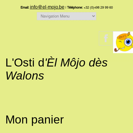
info@el-mojo.be
Email:
|
Téléphone:
+32 (0)498 29 99 60
L'Osti d
'Èl Môjo dès
Walons
Mon panier