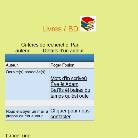
Livres / BD
Critères de recherche: Par
auteur | Détails d'un auteur
Auteur:
Roger Foulon
Oeuvre(s) associée(s):
Mots d'in scrîveû
Êve èt Adam
Bat'lîs èt batias du
tamps qu'èst oute
Cliquer pour nous
Nous envoyer un mail à
propos de cet auteur
contacter
Lancer une