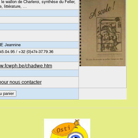
e le wallon de Charleroi, synthèse du Feller,
, littérature, …
 Jeannine
45.04.95 / +32 (0)474-37.79.36
www.fcwph.be/chadwe.htm
pour nous contacter