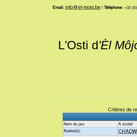
info@el-mojo.be
Email:
|
Téléphone:
+32 (0)
L'Osti d
'Èl Mô
Critères de 
Nom du jeu:
A scole!
Auteur(s):
CHADW