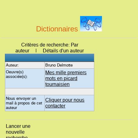
Dictionnaires
Critères de recherche: Par
auteur | Détails d'un auteur
Auteur:
Bruno Delmotte
Oeuvre(s)
Mes mille premiers
associée(s):
mots en picard
tournaisien
Nous envoyer un
Cliquer pour nous
mail à propos de cet
contacter
auteur
Lancer une
nouvelle
recherche...