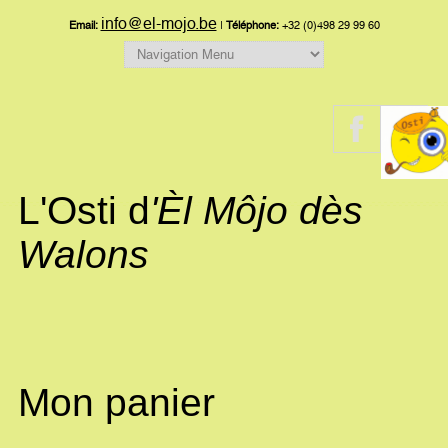
info@el-mojo.be
Email:
|
Téléphone:
+32 (0)498 29 99 60
L'Osti d
'Èl Môjo dès
Walons
Mon panier