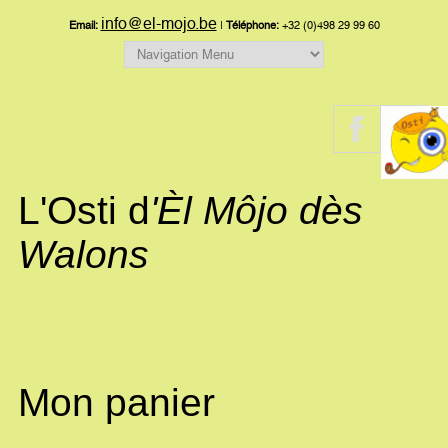
info@el-mojo.be
Email:
|
Téléphone:
+32 (0)498 29 99 60
L'Osti d
'Èl Môjo dès
Walons
Mon panier