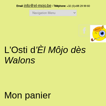
info@el-mojo.be
Email:
|
Téléphone:
+32 (0)498 29 99 60
L'Osti d
'Èl Môjo dès
Walons
Mon panier