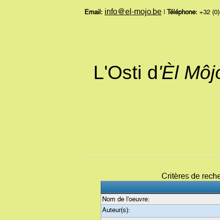
info@el-mojo.be
Email:
|
Téléphone:
+32 (0)
L'Osti d
'Èl Mô
Critères de rech
Nom de l'oeuvre:
Auteur(s):