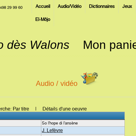
Accueil
Audio/Vidéo
Dictionnaires
Jeux
498 29 99 60
El-Môjo
jo dès Walons
Mon pani
Audio / vidéo
erche: Par titre | Détails d'une oeuvre
So l'hope di l'ansène
J. Lefèvre