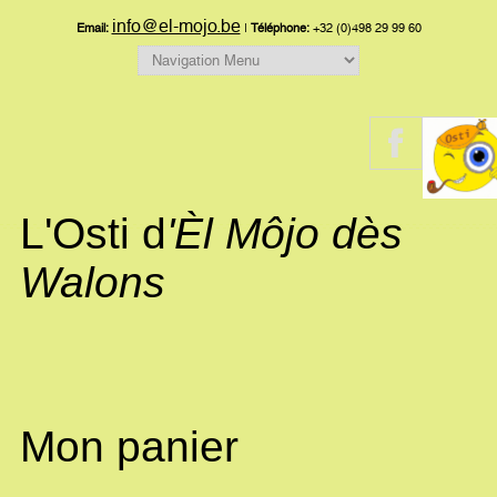
info@el-mojo.be
Email:
|
Téléphone:
+32 (0)498 29 99 60
L'Osti d
'Èl Môjo dès
Walons
Mon panier