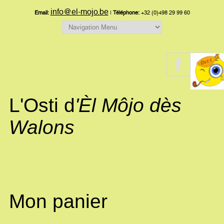
info@el-mojo.be
Email:
|
Téléphone:
+32 (0)498 29 99 60
L'Osti d
'Èl Môjo dès
Walons
Mon panier