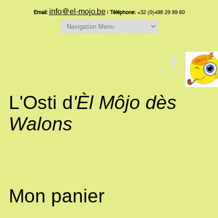
info@el-mojo.be
Email:
|
Téléphone:
+32 (0)498 29 99 60
L'Osti d
'Èl Môjo dès
Walons
Mon panier