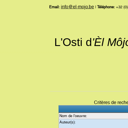
info@el-mojo.be
Email:
|
Téléphone:
+32 (0)
L'Osti d
'Èl Mô
Critères de rech
Nom de l'oeuvre:
Auteur(s):