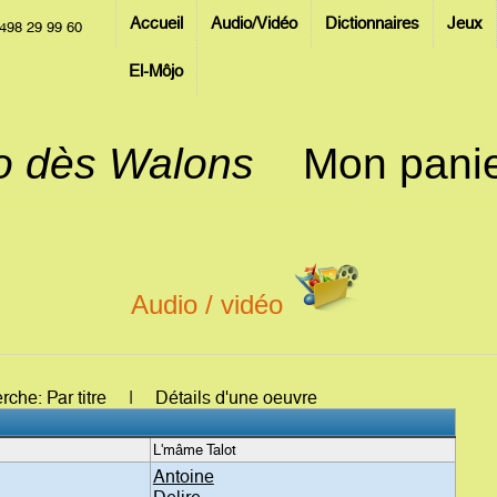
Accueil
Audio/Vidéo
Dictionnaires
Jeux
498 29 99 60
El-Môjo
jo dès Walons
Mon pani
Audio / vidéo
erche: Par titre | Détails d'une oeuvre
L'mâme Talot
Antoine