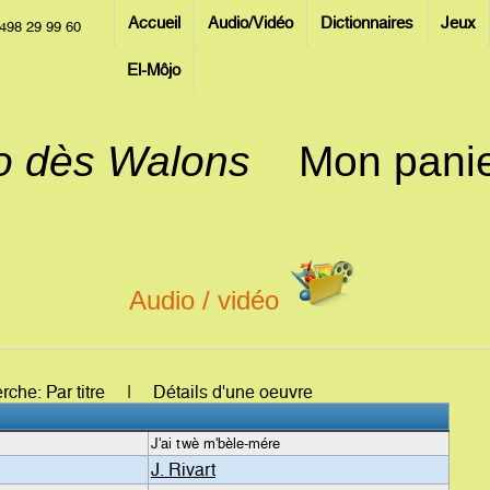
Accueil
Audio/Vidéo
Dictionnaires
Jeux
498 29 99 60
El-Môjo
jo dès Walons
Mon pani
Audio / vidéo
erche: Par titre | Détails d'une oeuvre
J'ai twè m'bèle-mére
J. Rivart