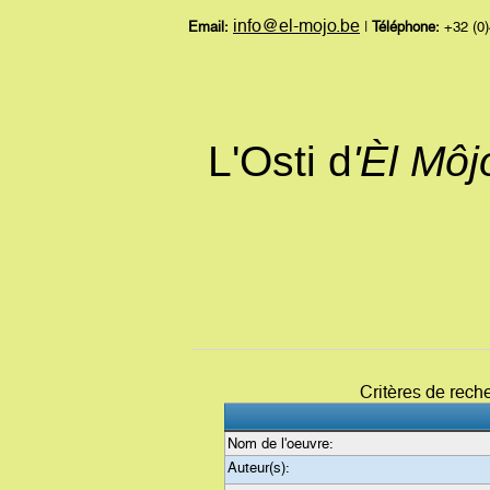
info@el-mojo.be
Email:
|
Téléphone:
+32 (0)
L'Osti d
'Èl Mô
Critères de rech
Nom de l'oeuvre:
Auteur(s):