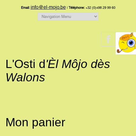
info@el-mojo.be
Email:
|
Téléphone:
+32 (0)498 29 99 60
L'Osti d
'Èl Môjo dès
Walons
Mon panier