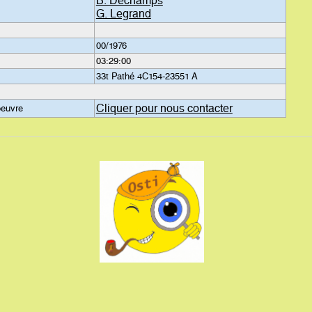
B. Dechamps
G. Legrand
00/1976
03:29:00
33t Pathé 4C154-23551 A
Cliquer pour nous contacter
oeuvre