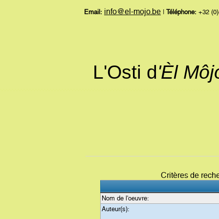
info@el-mojo.be
Email:
|
Téléphone:
+32 (0)
L'Osti d
'Èl Mô
Critères de rech
Nom de l'oeuvre:
Auteur(s):