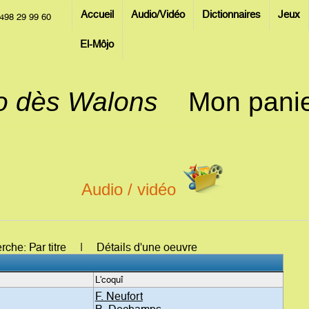
Accueil
Audio/Vidéo
Dictionnaires
Jeux
498 29 99 60
El-Môjo
jo dès Walons
Mon pani
Audio / vidéo
erche: Par titre | Détails d'une oeuvre
L'coquî
F. Neufort