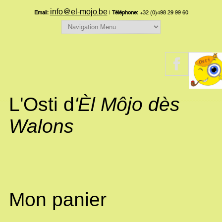
info@el-mojo.be
Email:
|
Téléphone:
+32 (0)498 29 99 60
L'Osti d
'Èl Môjo dès
Walons
Mon panier