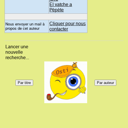
El vatche a
Pèpète
Cliquer pour nous
Nous envoyer un mail à
propos de cet auteur
contacter
Lancer une
nouvelle
recherche...