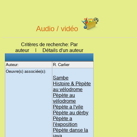
Audio / vidéo
Critères de recherche: Par
auteur | Détails d'un auteur
Auteur:
R. Carlier
Oeuvre(s) associée(s):
Sambe
Histoire & Pèpète
au vélodrome
Pèpète au
vélodrome
Pèpète a l'vile
Pèpète au dèrby
Pèpète a
l'èxposition
Pèpète danse la
java