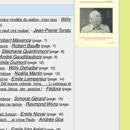
Willy
viteur modèle du wallon, n'est plus
-
4)
Jean-Pierre Tondu
 neuf cint toubac'
-
obert Mayence
(page: 7)
Robert Bauffe
rouye
-
(page: 7)
Stéphane Quertinmont
-
(page: 8)
André Gauditiaubois
(page: 9)
mile Dumont
(page: 12)
Willy Dehaibe
ons
-
(page: 12)
Noëlla Martin
' mèsse
-
(page: 13)
Emile Lempereur
ésîye
-
(page: 14)
 Dèl boune volonté, mins… - Li politique èt
Fédora
tique Jésus, tén, asteûre !
-
(page:
Simone Gérard
ônèsse
-
(page: 15)
Raymond Wyns
djon.ne tamps
-
(page:
Emile Noyer
ieû Seguin
-
(page: 16)
Andrée Gos
ack… al cinse Paùls
-
Emile Van Aelst
mps !
-
(page: 18)