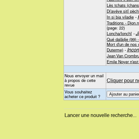
Lès tchats (chans
Dj'avéve sitî pèc
In si bia viladje
-
Traditions - Djon.n
(page: 22)
J
Loncha/lonchî
-
Qué dalâdje (99) - 
Mort d'un de nos 
Inco
Duterme)
-
Jean Van Crombrug
Emile Noyer n'est
Nous envoyer un mail
Cliquer pour n
à propos de cette
revue
Vous souhaitez
acheter ce produit ?
Lancer une nouvelle recherche...