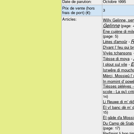
Date de parution:
Octobre 1995
Prix de vente (hors
3
frais de port) (€):
Articles:
Willy Gelinne, ser
Gelinne
(page: 
Ène cujène di mile
(page: 5)
R
Lètes d'amoûr
-
D'vant l' feu qui b
Viyès tchansons
Tièsse di moya
-
E
I plout sul vile
-
Istwêre di mouch
Mèrci, Mossieû l
In momint d' pow
Tièsses pèléyes -
scole - La qu'i cri
14)
Li Reuwe di m' dj
Èl vî banc dè m' 
15)
Èl gâde d'a Moss
Du Camp dè Stabl
(page: 17)
Rad'mint li bon ti