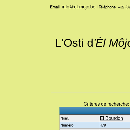
info@el-mojo.be
Email:
|
Téléphone:
+32 (0)
L'Osti d
'Èl Mô
Critères de recherche
El Bourdon
Nom:
Numéro:
479