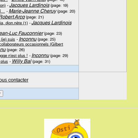
Jacques Lardinois
on)
-
(page: 19)
Marie-Jeanne Cheruy
hî…
-
(page: 20)
Robert Arcq
(page: 21)
Jacques Lardinois
ia, djon.nète (1)
-
ean-Luc Fauconnier
(page: 23)
Inconnu
(je) suis
-
(page: 25)
collaborateurs occasionnels (Gilbert
nnu
(page: 26)
Inconnu
ge n'est plus !
-
(page: 29)
Willy Bal
 plus
-
(page: 31)
ous contacter