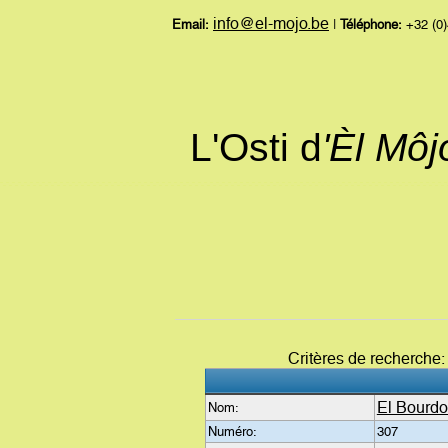
info@el-mojo.be
Email:
|
Téléphone:
+32 (0)
L'Osti d
'Èl Mô
Critères de recherche
El Bourd
Nom:
Numéro:
307