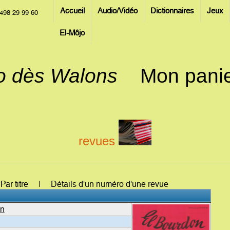
Accueil
Audio/Vidéo
Dictionnaires
Jeux
498 29 99 60
El-Môjo
jo dès Walons
Mon pani
revues
: Par titre | Détails d'un numéro d'une revue
on