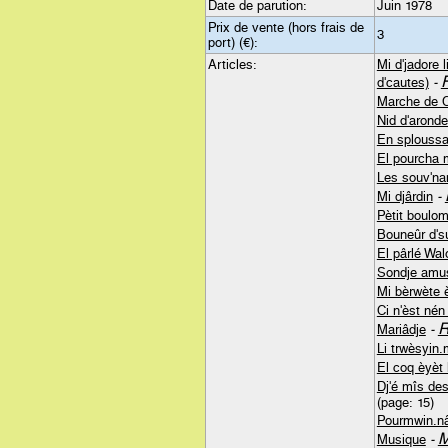
Date de parution:
Juin 1978
Prix de vente (hors frais de
3
port) (€):
Articles:
Mi d'jadore l
d'cautes)
-
Marche de 
Nid d'arond
En sploussa
El pourcha 
Les souv'na
Mi djârdin
-
Pètit boulo
Bouneûr d's
El pârlé Wal
Sondje amu
Mi bèrwète 
Ci n'èst nén
R
Mariâdje
-
Li trwèsyin.
El coq èyèt 
Dj'é mîs de
(page: 15)
Pourmwin.n
M
Musique
-