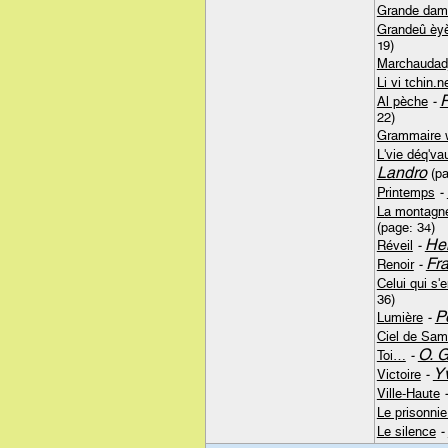
Grande dam
Grandeû èyèt
19)
Marchaudad
Li vi tchin.n
P
Al pèche
-
22)
Grammaire 
L'vie déq'vau
Landro
(pa
Printemps
-
La montagne
(page: 34)
Hen
Réveil
-
Fr
Renoir
-
Celui qui s'e
36)
P
Lumière
-
Ciel de Sam
O. G
Toi…
-
Yv
Victoire
-
Ville-Haute
Le prisonnie
Le silence
-