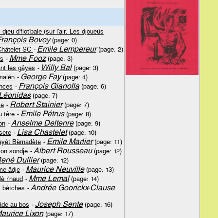
i djeu d'flot'bale (sur l'air: Les djoueûs
François Bovoy
(page: 0)
Emile Lempereur
Châtelet SC
-
(page: 2)
Mme Fooz
es
-
(page: 3)
Willy Bal
nt les gâyes
-
(page: 3)
George Fay
malén
-
(page: 4)
François Gianolla
nces
-
(page: 6)
Léonidas
(page: 7)
Robert Stainier
me
-
(page: 7)
Emile Pétrus
u têre
-
(page: 8)
Anselme Deltenre
on
-
(page: 9)
Lisa Chastelet
sete
-
(page: 10)
Emile Marlier
èyèt Bèrnadète
-
(page: 11)
Albert Rousseau
 on sondje
-
(page: 12)
ené Dullier
(page: 12)
Maurice Neuville
me âdje
-
(page: 13)
Mme Lemal
lè r'naud
-
(page: 14)
Andrée Goorickx-Clause
s bètches
-
Joseph Sente
âde au bos
-
(page: 16)
aurice Lixon
(page: 17)