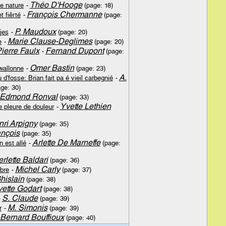
Théo D'Hooge
e nature
-
(page: 18)
François Chermanne
 fiêrté
-
(page:
P. Maudoux
jes
-
(page: 20)
Marie Clause-Deglimes
e
-
(page: 20)
ierre Faulx
Fernand Dupont
-
(page:
Omer Bastin
wallonne
-
(page: 23)
A.
 d'fosse: Brian fait pa é vieil carbegnié
-
ge: 30)
Edmond Ronval
(page: 33)
Yvette Lethien
 pleure de douleur
-
ri Arpigny
(page: 35)
ançois
(page: 35)
Arlette De Marneffe
n est allé
-
(page:
erlette Baldari
(page: 36)
Michel Carly
bre
-
(page: 37)
hislain
(page: 38)
ette Godart
(page: 38)
S. Claude
-
(page: 39)
M. Simonis
r
-
(page: 39)
Bernard Bouffioux
(page: 40)