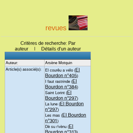
revues
Critères de recherche: Par
auteur | Détails d'un auteur
Auteur:
Arsène Motquin
Article(s) associé(s):
El
El courêu a vélo (
Bourdon n°405
)
El
I faut rastrinde (
Bourdon n°384
)
El
Saint Lorint (
Bourdon n°297
)
El Bourdon
La lune (
n°297
)
El Bourdon
Les mas (
n°301
)
El
Dè su r'vènu (
Bourdon n°313
)