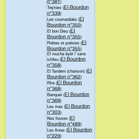
n°381
)
El Bourdon
Trej'nies (
n°339
)
El
Les coumarâdes (
Bourdon n°350
)
El
El bon Dieu (
Bourdon n°355
)
El
Poètes et poésies (
Bourdon n°355
)
El roucha èyèt l' sans
El Bourdon
tchfeu (
n°358
)
El
El Tandem (chanson) (
Bourdon n°362
)
El Bourdon
Rîre (
n°368
)
El Bourdon
Banquet (
n°369
)
El Bourdon
Les mas (
n°303
)
El
Nos fosses (
Bourdon n°489
)
El Bourdon
Les Anias (
n°229
)