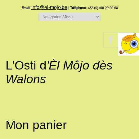
info@el-mojo.be
Email:
|
Téléphone:
+32 (0)498 29 99 60
L'Osti d
'Èl Môjo dès
Walons
Mon panier