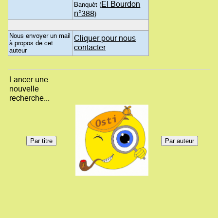
El Bourdon
Banquèt (
n°388
)
Nous envoyer un mail
Cliquer pour nous
à propos de cet
contacter
auteur
Lancer une
nouvelle
recherche...