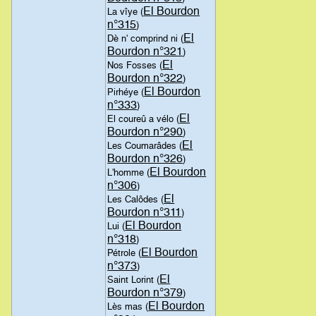
El Bourdon
La vîye (
n°315
)
El
Dè n' comprind ni (
Bourdon n°321
)
El
Nos Fosses (
Bourdon n°322
)
El Bourdon
Pirhéye (
n°333
)
El
El coureû a vélo (
Bourdon n°290
)
El
Les Coumarâdes (
Bourdon n°326
)
El Bourdon
L'homme (
n°306
)
El
Les Calôdes (
Bourdon n°311
)
El Bourdon
Lui (
n°318
)
El Bourdon
Pétrole (
n°373
)
El
Saint Lorint (
Bourdon n°379
)
El Bourdon
Lès mas (