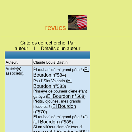
revues
Critères de recherche: Par
auteur | Détails d'un auteur
Auteur:
Claude Louis Bastin
Article(s)
El
Èl toubac' dè m' grand pére ! (
associé(s):
Bourdon n°584
)
El
Pou l' Sint Valantin (
Bourdon n°583
)
Pinséye dè bouneûr d'ène èfant
El Bourdon n°568
gatéye (
)
Pètits, djoûnes, mès grands
El Bourdon
filosofes ! (
n°570
)
Èl toubac' dè m' grand pére ! (2)
El Bourdon n°585
(
)
Si on vik'reut d'amoûr èyèt d'
El Bourdon n°581