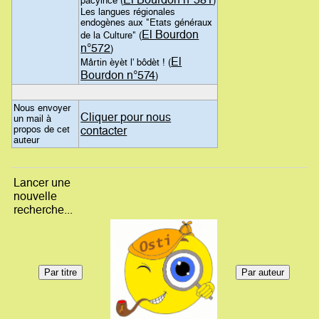
pacyince (
)
Les langues régionales
endogènes aux "Etats généraux
El Bourdon
de la Culture" (
n°572
)
El
Mårtin èyèt l' bôdèt ! (
Bourdon n°574
)
Nous envoyer
Cliquer pour nous
un mail à
propos de cet
contacter
auteur
Lancer une
nouvelle
recherche...