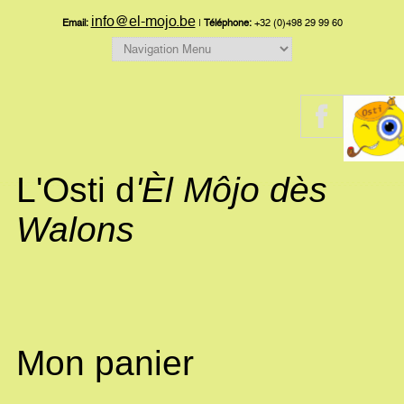
info@el-mojo.be
Email:
|
Téléphone:
+32 (0)498 29 99 60
L'Osti d
'Èl Môjo dès
Walons
Mon panier