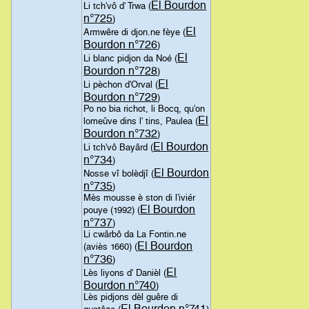
El Bourdon
Li tch'vô d' Trwa (
n°725
)
El
Armwêre di djon.ne fèye (
Bourdon n°726
)
El
Li blanc pidjon da Noé (
Bourdon n°728
)
El
Li pèchon d'Orval (
Bourdon n°729
)
Po no bia richot, li Bocq, qu'on
El
lomeûve dins l' tins, Paulea (
Bourdon n°732
)
El Bourdon
Li tch'vô Bayârd (
n°734
)
El Bourdon
Nosse vî bolèdjî (
n°735
)
Mès mousse è ston di l'iviér
El Bourdon
pouye (1992) (
n°737
)
Li cwârbô da La Fontin.ne
El Bourdon
(aviès 1660) (
n°736
)
El
Lès liyons d' Danièl (
Bourdon n°740
)
Lès pidjons dèl guêre di
El Bourdon n°741