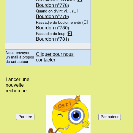
Bourdon n°778
)
El
Quand on d'vint vî… (
Bourdon n°779
)
El
Passadje do boulome iviêr (
Bourdon n°780
)
El
Passadje do leup (
Bourdon n°781
)
Nous envoyer
Cliquer pour nous
un mail à propos
contacter
de cet auteur
Lancer une
nouvelle
recherche...