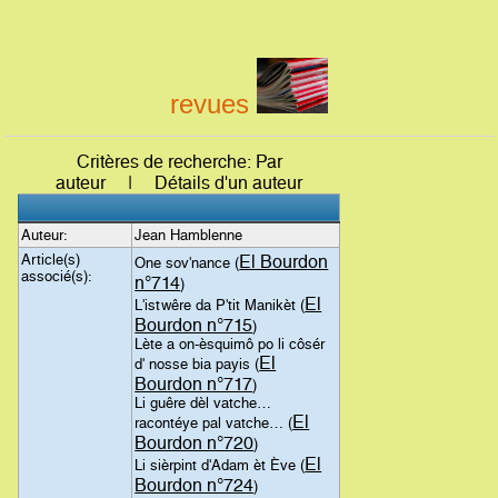
revues
Critères de recherche: Par
auteur | Détails d'un auteur
Auteur:
Jean Hamblenne
Article(s)
El Bourdon
One sov'nance (
associé(s):
n°714
)
El
L'istwêre da P'tit Manikèt (
Bourdon n°715
)
Lète a on-èsquimô po li côsér
El
d' nosse bia payis (
Bourdon n°717
)
Li guêre dèl vatche…
El
racontéye pal vatche… (
Bourdon n°720
)
El
Li sièrpint d'Adam èt Ève (
Bourdon n°724
)