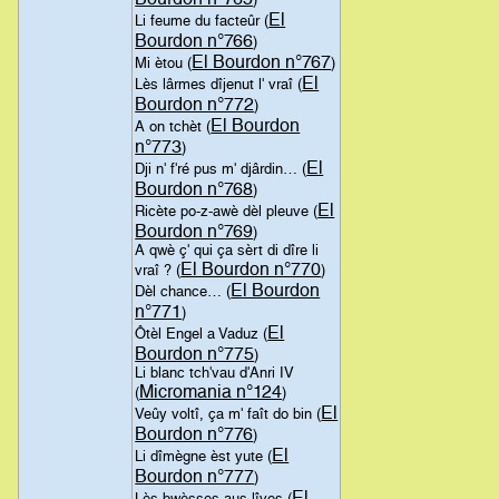
El
Li feume du facteûr (
Bourdon n°766
)
El Bourdon n°767
Mi ètou (
)
El
Lès lârmes dîjenut l' vraî (
Bourdon n°772
)
El Bourdon
A on tchèt (
n°773
)
El
Dji n' f'ré pus m' djârdin… (
Bourdon n°768
)
El
Ricète po-z-awè dèl pleuve (
Bourdon n°769
)
A qwè ç' qui ça sèrt di dîre li
El Bourdon n°770
vraî ? (
)
El Bourdon
Dèl chance… (
n°771
)
El
Ôtèl Engel a Vaduz (
Bourdon n°775
)
Li blanc tch'vau d'Anri IV
Micromania n°124
(
)
El
Veûy voltî, ça m' faît do bin (
Bourdon n°776
)
El
Li dîmègne èst yute (
Bourdon n°777
)
El
Lès bwèsses aus lîves (