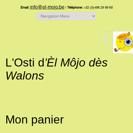
info@el-mojo.be
Email:
|
Téléphone:
+32 (0)498 29 99 60
L'Osti d
'Èl Môjo dès
Walons
Mon panier